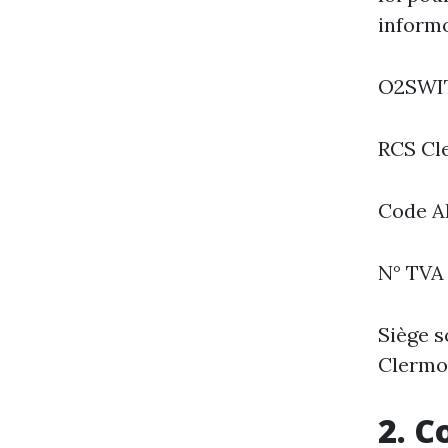
informo
O2SWIT
RCS Cl
Code A
N° TVA 
Siège s
Clermo
2. C