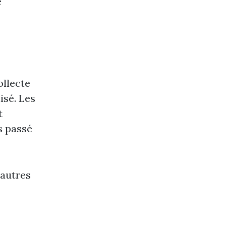
e
ollecte
isé. Les
t
s passé
’autres