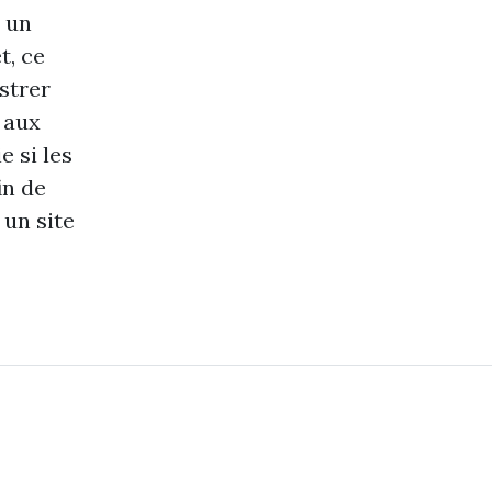
t un
t, ce
strer
 aux
 si les
in de
 un site