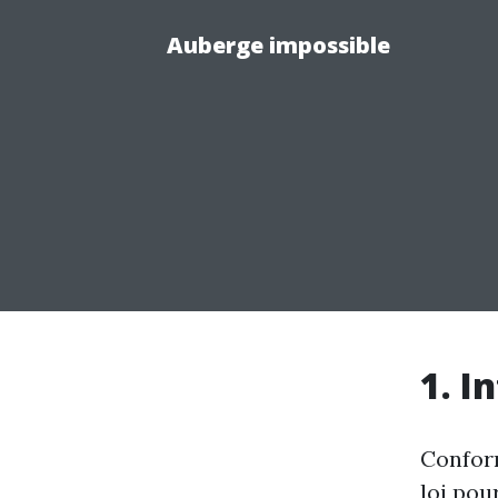
Auberge impossible
1. I
Conform
loi pou