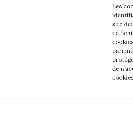
Les coo
identif
site de
ce fich
cookies
paramèt
protége
de n’ac
cookies