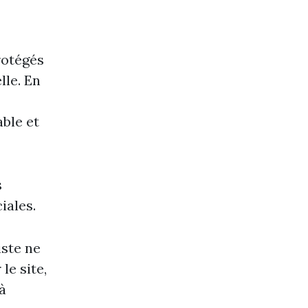
rotégés
lle. En
able et
s
iales.
iste ne
le site,
à