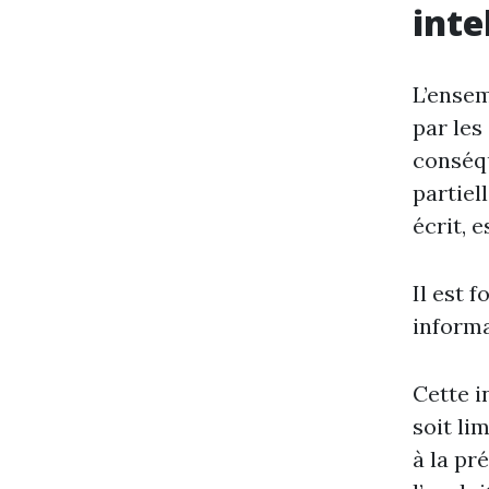
inte
L’ensem
par les
conséqu
partiel
écrit, e
Il est 
informa
Cette i
soit li
à la pr